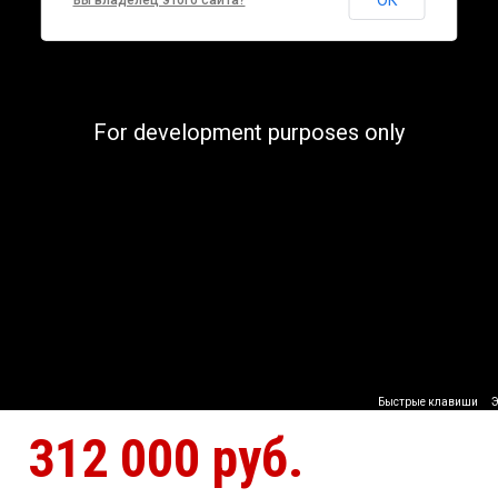
ОК
Вы владелец этого сайта?
For development purposes only
Быстрые клавиши
Э
312 000 руб.