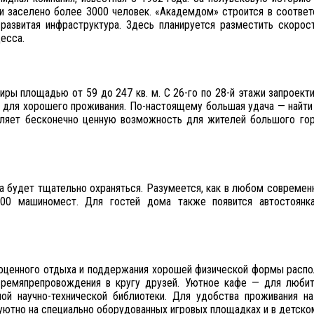
и заселено более 3000 человек. «Академдом» строится в соответ
, развитая инфраструктура. Здесь планируется разместить ско
есса.
иры площадью от 59 до 247 кв. м. С 26-го по 28-й этажи запроект
о для хорошего проживания. По-настоящему большая удача — найти 
вляет бесконечно ценную возможность для жителей большого го
га будет тщательно охраняться. Разумеется, как в любом совре
400 машиномест. Для гостей дома также появится автостоянка
ноценного отдыха и поддержания хорошей физической формы распо
времяпрепровождения в кругу друзей. Уютное кафе — для любит
й научно-технической библиотеки. Для удобства проживания на
уютно на специально оборудованных игровых площадках и в детско