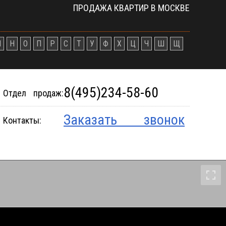
ПРОДАЖА КВАРТИР В МОСКВЕ
М
Н
О
П
Р
С
Т
У
Ф
Х
Ц
Ч
Ш
Щ
8(495)234-58-60
Отдел продаж:
Заказать звонок
Контакты: