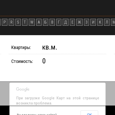
P
R
S
T
W
А
Б
В
Г
Д
Е
Ж
З
И
К
Л
кв.м.
Квартиры:
0
Стоимость:
При загрузке Google Карт на этой странице
возникла проблема.