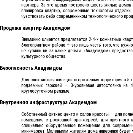
партнера. За это время построено шесть жилых домов 
планировка квартир, современные технологии отделки
чувствовать себя современником технологического проц
Продажа квартир Академдом
Вниманию клиентов предлагается 2-4-х комнатные кварт
благоприятном районе — это лишь часть того, что нужн
не купишь ни за какие деньги. «Академдом» предоста
культурного общества.
Безопасность Академдом
Для спокойствия жильцов огороженная территория в 5 
подземных гаражей — 3-уровневая автостоянка на 
круглосуточном режиме.
Внутренняя инфраструктура Академдом
Собственный фитнес-центр и салон красоты — для пол
помещение с роскошной оранжереей, для приятного 
специально оборудованное помещение для современно
минимаркет. Маленьким жителям дома наверняка будет 