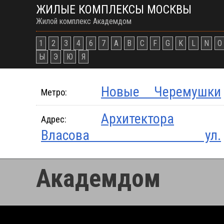
ЖИЛЫЕ КОМПЛЕКСЫ МОСКВЫ
Жилой комплекс Академдом
1
2
3
4
6
7
A
B
C
F
G
K
L
N
O
Ы
Э
Ю
Я
Новые Черемушки
Метро:
Архитектора
Адрес:
Власова ул.
Академдом