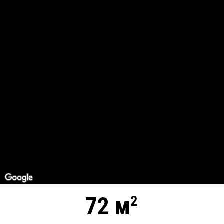
72 м
2